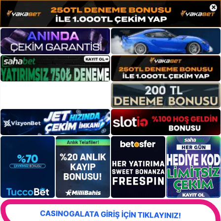
×
CASINOGALATA GİRİŞ İÇİN TIKLAYINIZ!