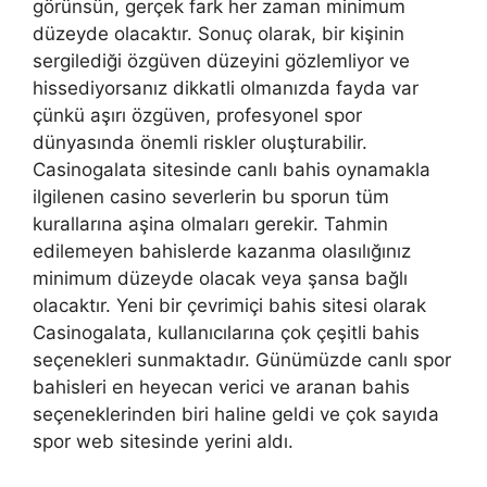
görünsün, gerçek fark her zaman minimum
düzeyde olacaktır. Sonuç olarak, bir kişinin
sergilediği özgüven düzeyini gözlemliyor ve
hissediyorsanız dikkatli olmanızda fayda var
çünkü aşırı özgüven, profesyonel spor
dünyasında önemli riskler oluşturabilir.
Casinogalata sitesinde canlı bahis oynamakla
ilgilenen casino severlerin bu sporun tüm
kurallarına aşina olmaları gerekir. Tahmin
edilemeyen bahislerde kazanma olasılığınız
minimum düzeyde olacak veya şansa bağlı
olacaktır. Yeni bir çevrimiçi bahis sitesi olarak
Casinogalata, kullanıcılarına çok çeşitli bahis
seçenekleri sunmaktadır. Günümüzde canlı spor
bahisleri en heyecan verici ve aranan bahis
seçeneklerinden biri haline geldi ve çok sayıda
spor web sitesinde yerini aldı.