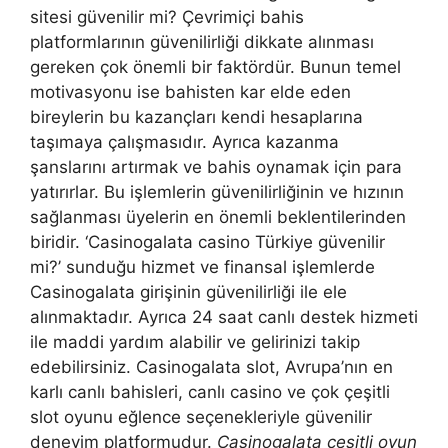
sitesi güvenilir mi? Çevrimiçi bahis
platformlarının güvenilirliği dikkate alınması
gereken çok önemli bir faktördür. Bunun temel
motivasyonu ise bahisten kar elde eden
bireylerin bu kazançları kendi hesaplarına
taşımaya çalışmasıdır. Ayrıca kazanma
şanslarını artırmak ve bahis oynamak için para
yatırırlar. Bu işlemlerin güvenilirliğinin ve hızının
sağlanması üyelerin en önemli beklentilerinden
biridir. ‘Casinogalata casino Türkiye güvenilir
mi?’ sunduğu hizmet ve finansal işlemlerde
Casinogalata girişinin güvenilirliği ile ele
alınmaktadır. Ayrıca 24 saat canlı destek hizmeti
ile maddi yardım alabilir ve gelirinizi takip
edebilirsiniz. Casinogalata slot, Avrupa’nın en
karlı canlı bahisleri, canlı casino ve çok çeşitli
slot oyunu eğlence seçenekleriyle güvenilir
deneyim platformudur.
Casinogalata çeşitli oyun