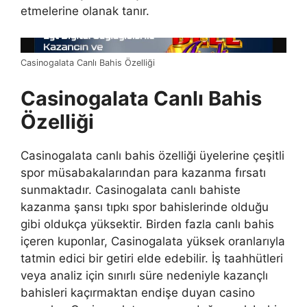
etmelerine olanak tanır.
Casinogalata Canlı Bahis Özelliği
Casinogalata Canlı Bahis
Özelliği
Casinogalata canlı bahis özelliği üyelerine çeşitli
spor müsabakalarından para kazanma fırsatı
sunmaktadır. Casinogalata canlı bahiste
kazanma şansı tıpkı spor bahislerinde olduğu
gibi oldukça yüksektir. Birden fazla canlı bahis
içeren kuponlar, Casinogalata yüksek oranlarıyla
tatmin edici bir getiri elde edebilir. İş taahhütleri
veya analiz için sınırlı süre nedeniyle kazançlı
bahisleri kaçırmaktan endişe duyan casino