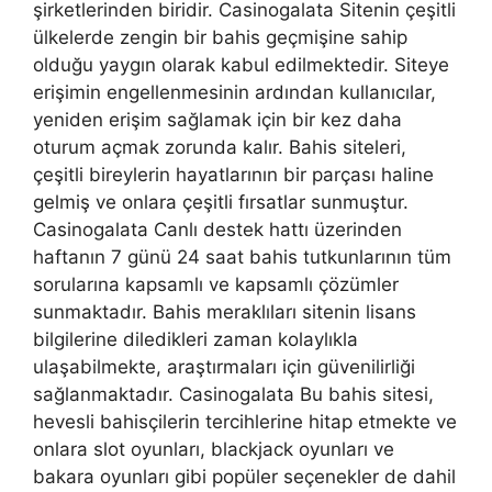
şirketlerinden biridir. Casinogalata Sitenin çeşitli
ülkelerde zengin bir bahis geçmişine sahip
olduğu yaygın olarak kabul edilmektedir. Siteye
erişimin engellenmesinin ardından kullanıcılar,
yeniden erişim sağlamak için bir kez daha
oturum açmak zorunda kalır. Bahis siteleri,
çeşitli bireylerin hayatlarının bir parçası haline
gelmiş ve onlara çeşitli fırsatlar sunmuştur.
Casinogalata Canlı destek hattı üzerinden
haftanın 7 günü 24 saat bahis tutkunlarının tüm
sorularına kapsamlı ve kapsamlı çözümler
sunmaktadır. Bahis meraklıları sitenin lisans
bilgilerine diledikleri zaman kolaylıkla
ulaşabilmekte, araştırmaları için güvenilirliği
sağlanmaktadır. Casinogalata Bu bahis sitesi,
hevesli bahisçilerin tercihlerine hitap etmekte ve
onlara slot oyunları, blackjack oyunları ve
bakara oyunları gibi popüler seçenekler de dahil