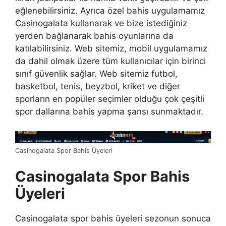
eğlenebilirsiniz. Ayrıca özel bahis uygulamamız
Casinogalata kullanarak ve bize istediğiniz
yerden bağlanarak bahis oyunlarına da
katılabilirsiniz. Web sitemiz, mobil uygulamamız
da dahil olmak üzere tüm kullanıcılar için birinci
sınıf güvenlik sağlar. Web sitemiz futbol, ​​
basketbol, ​​tenis, beyzbol, kriket ve diğer
sporların en popüler seçimler olduğu çok çeşitli
spor dallarına bahis yapma şansı sunmaktadır.
Casinogalata Spor Bahis Üyeleri
Casinogalata Spor Bahis
Üyeleri
Casinogalata spor bahis üyeleri sezonun sonuca