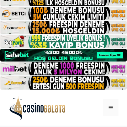
İçeriğe
atla
Menü