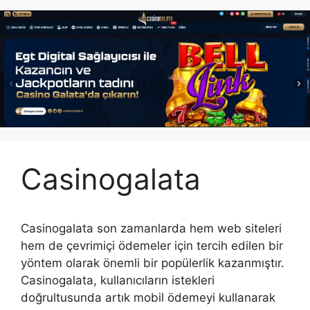
Casinogalata
Casinogalata son zamanlarda hem web siteleri
hem de çevrimiçi ödemeler için tercih edilen bir
yöntem olarak önemli bir popülerlik kazanmıştır.
Casinogalata, kullanıcıların istekleri
doğrultusunda artık mobil ödemeyi kullanarak