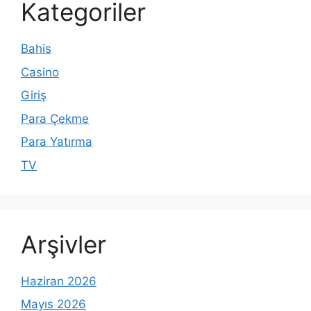
Kategoriler
Bahis
Casino
Giriş
Para Çekme
Para Yatırma
TV
Arşivler
Haziran 2026
Mayıs 2026