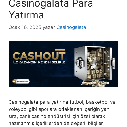
Casinogalata Para
Yatırma
Ocak 16, 2025
yazar
Casinogalata
Casinogalata para yatırma futbol, ​​basketbol ve
voleybol gibi sporlara odaklanan içeriğin yanı
sıra, canlı casino endüstrisi için özel olarak
hazırlanmış içeriklerden de değerli bilgiler