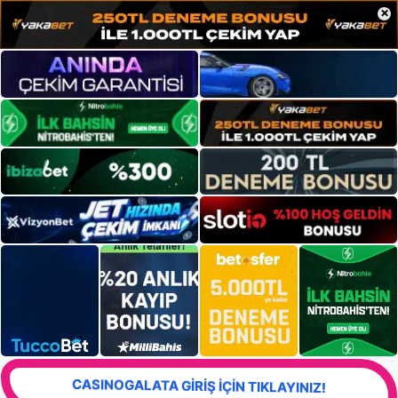
×
CASINOGALATA GİRİŞ İÇİN TIKLAYINIZ!