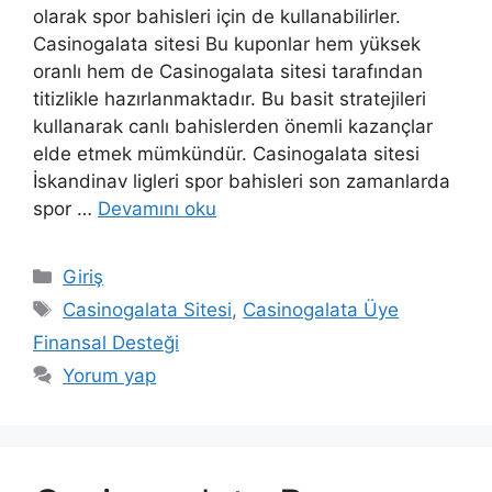
olarak spor bahisleri için de kullanabilirler.
Casinogalata sitesi Bu kuponlar hem yüksek
oranlı hem de Casinogalata sitesi tarafından
titizlikle hazırlanmaktadır. Bu basit stratejileri
kullanarak canlı bahislerden önemli kazançlar
elde etmek mümkündür. Casinogalata sitesi
İskandinav ligleri spor bahisleri son zamanlarda
spor …
Devamını oku
Kategoriler
Giriş
Etiketler
Casinogalata Sitesi
,
Casinogalata Üye
Finansal Desteği
Yorum yap