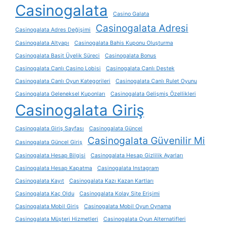
Casinogalata
Casino Galata
Casinogalata Adresi
Casinogalata Adres Değişimi
Casinogalata Altyapı
Casinogalata Bahis Kuponu Oluşturma
Casinogalata Basit Üyelik Süreci
Casinogalata Bonus
Casinogalata Canlı Casino Lobisi
Casinogalata Canlı Destek
Casinogalata Canlı Oyun Kategorileri
Casinogalata Canlı Rulet Oyunu
Casinogalata Geleneksel Kuponları
Casinogalata Gelişmiş Özellikleri
Casinogalata Giriş
Casinogalata Giriş Sayfası
Casinogalata Güncel
Casinogalata Güvenilir Mi
Casinogalata Güncel Giriş
Casinogalata Hesap Bilgisi
Casinogalata Hesap Gizlilik Ayarları
Casinogalata Hesap Kapatma
Casinogalata Instagram
Casinogalata Kayıt
Casinogalata Kazı Kazan Kartları
Casinogalata Kaç Oldu
Casinogalata Kolay Site Erişimi
Casinogalata Mobil Giriş
Casinogalata Mobil Oyun Oynama
Casinogalata Müşteri Hizmetleri
Casinogalata Oyun Alternatifleri