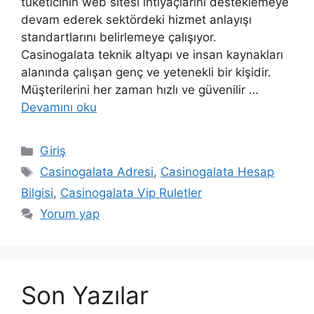
tüketicinin web sitesi ihtiyaçlarını desteklemeye
devam ederek sektördeki hizmet anlayışı
standartlarını belirlemeye çalışıyor.
Casinogalata teknik altyapı ve insan kaynakları
alanında çalışan genç ve yetenekli bir kişidir.
Müşterilerini her zaman hızlı ve güvenilir …
Devamını oku
Kategoriler
Giriş
Etiketler
Casinogalata Adresi
,
Casinogalata Hesap
Bilgisi
,
Casinogalata Vip Ruletler
Yorum yap
Son Yazılar