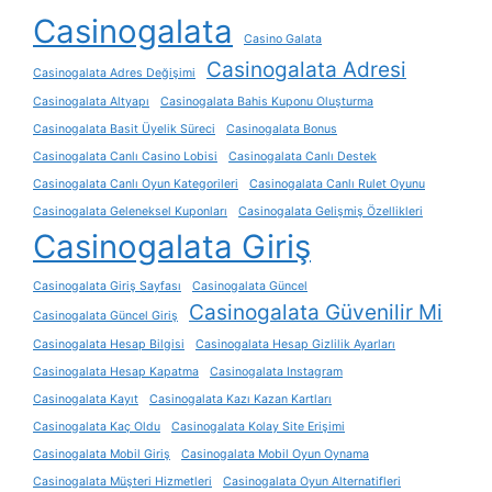
Casinogalata
Casino Galata
Casinogalata Adresi
Casinogalata Adres Değişimi
Casinogalata Altyapı
Casinogalata Bahis Kuponu Oluşturma
Casinogalata Basit Üyelik Süreci
Casinogalata Bonus
Casinogalata Canlı Casino Lobisi
Casinogalata Canlı Destek
Casinogalata Canlı Oyun Kategorileri
Casinogalata Canlı Rulet Oyunu
Casinogalata Geleneksel Kuponları
Casinogalata Gelişmiş Özellikleri
Casinogalata Giriş
Casinogalata Giriş Sayfası
Casinogalata Güncel
Casinogalata Güvenilir Mi
Casinogalata Güncel Giriş
Casinogalata Hesap Bilgisi
Casinogalata Hesap Gizlilik Ayarları
Casinogalata Hesap Kapatma
Casinogalata Instagram
Casinogalata Kayıt
Casinogalata Kazı Kazan Kartları
Casinogalata Kaç Oldu
Casinogalata Kolay Site Erişimi
Casinogalata Mobil Giriş
Casinogalata Mobil Oyun Oynama
Casinogalata Müşteri Hizmetleri
Casinogalata Oyun Alternatifleri