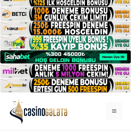
İçeriğe
atla
Menü