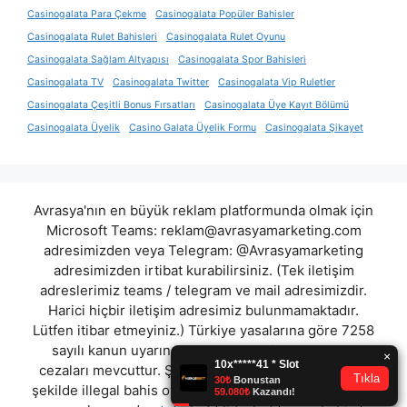
Casinogalata Para Çekme
Casinogalata Popüler Bahisler
Casinogalata Rulet Bahisleri
Casinogalata Rulet Oyunu
Casinogalata Sağlam Altyapısı
Casinogalata Spor Bahisleri
Casinogalata TV
Casinogalata Twitter
Casinogalata Vip Ruletler
Casinogalata Çeşitli Bonus Fırsatları
Casinogalata Üye Kayıt Bölümü
Casinogalata Üyelik
Casino Galata Üyelik Formu
Casinogalata Şikayet
Avrasya'nın en büyük reklam platformunda olmak için
Microsoft Teams:
reklam@avrasyamarketing.com
adresimizden veya Telegram: @Avrasyamarketing
adresimizden irtibat kurabilirsiniz. (Tek iletişim
adreslerimiz teams / telegram ve mail adresimizdir.
Harici hiçbir iletişim adresimiz bulunmamaktadır.
Lütfen itibar etmeyiniz.) Türkiye yasalarına göre 7258
sayılı kanun uyarınca yasa dışı bahis oynamanın
cezaları mevcuttur. Şu an bulunduğunuz site hiç bir
şekilde illegal bahis oyunları oynatmıyor ve oynamaya