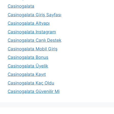
Casinogalata
Casinogalata Giriş Sayfası
Casinogalata Altyapı
Casinogalata Instagram
Casinogalata Canlı Destek
Casinogalata Mobil Giriş
Casinogalata Bonus
Casinogalata Üyelik
Casinogalata Kayıt
Casinogalata Kaç Oldu
Casinogalata Güvenilir Mi