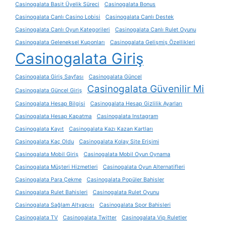
Casinogalata Basit Üyelik Süreci
Casinogalata Bonus
Casinogalata Canlı Casino Lobisi
Casinogalata Canlı Destek
Casinogalata Canlı Oyun Kategorileri
Casinogalata Canlı Rulet Oyunu
Casinogalata Geleneksel Kuponları
Casinogalata Gelişmiş Özellikleri
Casinogalata Giriş
Casinogalata Giriş Sayfası
Casinogalata Güncel
Casinogalata Güvenilir Mi
Casinogalata Güncel Giriş
Casinogalata Hesap Bilgisi
Casinogalata Hesap Gizlilik Ayarları
Casinogalata Hesap Kapatma
Casinogalata Instagram
Casinogalata Kayıt
Casinogalata Kazı Kazan Kartları
Casinogalata Kaç Oldu
Casinogalata Kolay Site Erişimi
Casinogalata Mobil Giriş
Casinogalata Mobil Oyun Oynama
Casinogalata Müşteri Hizmetleri
Casinogalata Oyun Alternatifleri
Casinogalata Para Çekme
Casinogalata Popüler Bahisler
Casinogalata Rulet Bahisleri
Casinogalata Rulet Oyunu
Casinogalata Sağlam Altyapısı
Casinogalata Spor Bahisleri
Casinogalata TV
Casinogalata Twitter
Casinogalata Vip Ruletler