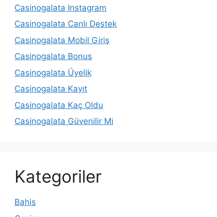
Casinogalata Instagram
Casinogalata Canlı Destek
Casinogalata Mobil Giriş
Casinogalata Bonus
Casinogalata Üyelik
Casinogalata Kayıt
Casinogalata Kaç Oldu
Casinogalata Güvenilir Mi
Kategoriler
Bahis