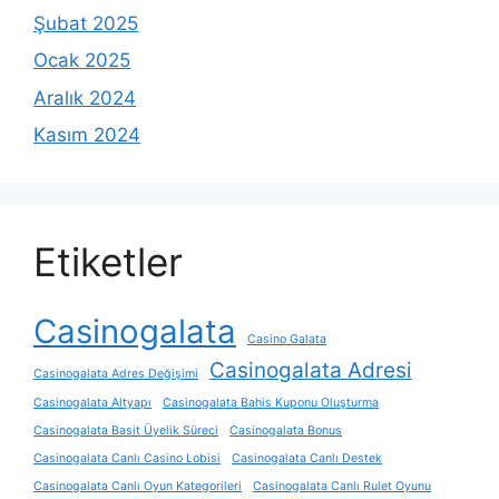
Şubat 2025
Ocak 2025
Aralık 2024
Kasım 2024
Etiketler
Casinogalata
Casino Galata
Casinogalata Adresi
Casinogalata Adres Değişimi
Casinogalata Altyapı
Casinogalata Bahis Kuponu Oluşturma
Casinogalata Basit Üyelik Süreci
Casinogalata Bonus
Casinogalata Canlı Casino Lobisi
Casinogalata Canlı Destek
Casinogalata Canlı Oyun Kategorileri
Casinogalata Canlı Rulet Oyunu