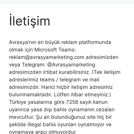
İletişim
Avrasya’nın en büyük reklam platformunda
olmak için Microsoft Teams:
reklam@avrasyamarketing.com
adresimizden
veya Telegram: @Avrasyamarketing
adresimizden irtibat kurabilirsiniz. (Tek iletişim
adreslerimiz teams / telegram ve mail
adresimizdir. Harici hiçbir iletişim adresimiz
bulunmamaktadır. Lütfen itibar etmeyiniz.)
Türkiye yasalarına göre 7258 sayılı kanun
uyarınca yasa dışı bahis oynamanın cezaları
mevcuttur. Şu an bulunduğunuz site hiç bir
şekilde illegal bahis oyunları oynatmıyor ve
oynamaya aracı olmuyordur.