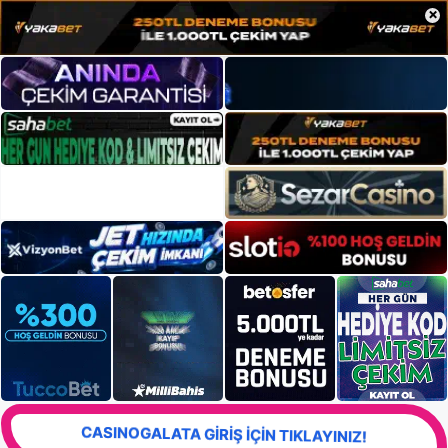
×
CASINOGALATA GİRİŞ İÇİN TIKLAYINIZ!