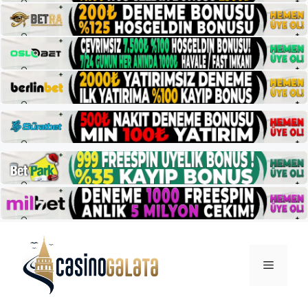
İçeriğe
atla
Menü