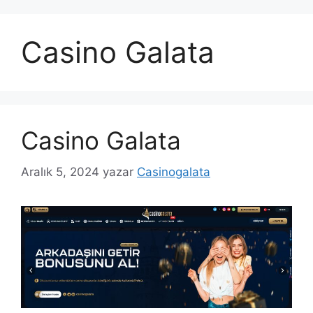
Casino Galata
Casino Galata
Aralık 5, 2024
yazar
Casinogalata