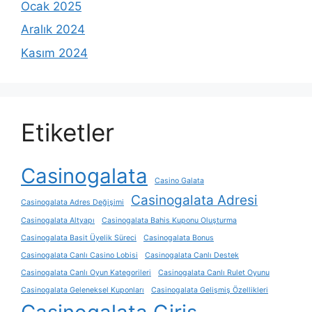
Ocak 2025
Aralık 2024
Kasım 2024
Etiketler
Casinogalata
Casino Galata
Casinogalata Adresi
Casinogalata Adres Değişimi
Casinogalata Altyapı
Casinogalata Bahis Kuponu Oluşturma
Casinogalata Basit Üyelik Süreci
Casinogalata Bonus
Casinogalata Canlı Casino Lobisi
Casinogalata Canlı Destek
Casinogalata Canlı Oyun Kategorileri
Casinogalata Canlı Rulet Oyunu
Casinogalata Geleneksel Kuponları
Casinogalata Gelişmiş Özellikleri