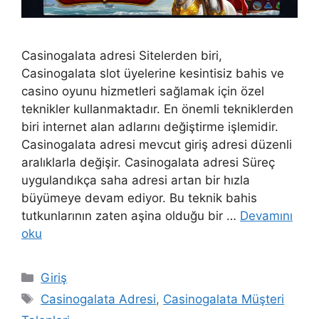
Casinogalata adresi Sitelerden biri,
Casinogalata slot üyelerine kesintisiz bahis ve
casino oyunu hizmetleri sağlamak için özel
teknikler kullanmaktadır. En önemli tekniklerden
biri internet alan adlarını değiştirme işlemidir.
Casinogalata adresi mevcut giriş adresi düzenli
aralıklarla değişir. Casinogalata adresi Süreç
uygulandıkça saha adresi artan bir hızla
büyümeye devam ediyor. Bu teknik bahis
tutkunlarının zaten aşina olduğu bir …
Devamını
oku
Kategoriler
Giriş
Etiketler
Casinogalata Adresi
,
Casinogalata Müşteri