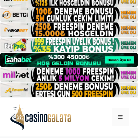
İçeriğe
atla
Menü