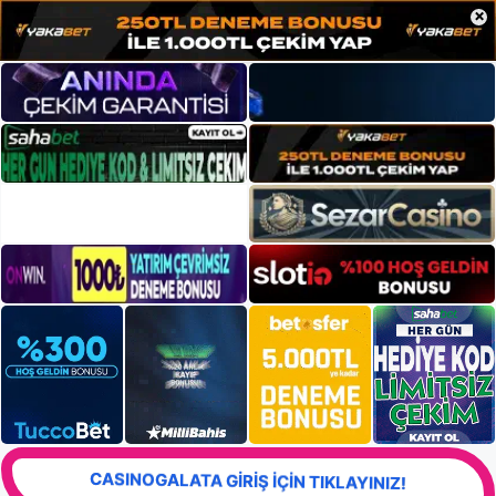
×
CASINOGALATA GİRİŞ İÇİN TIKLAYINIZ!