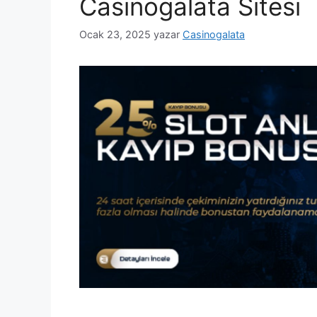
Casinogalata Sitesi
Ocak 23, 2025
yazar
Casinogalata