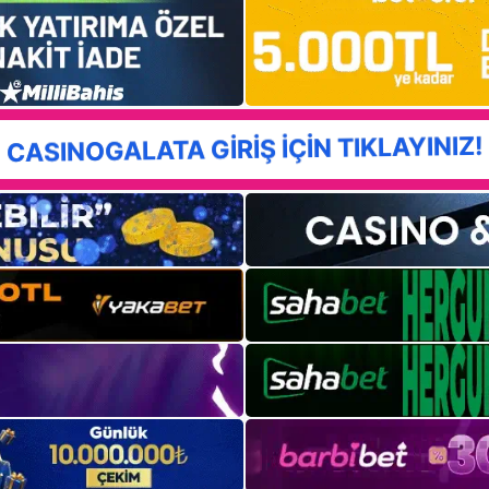
CASINOGALATA GİRİŞ İÇİN TIKLAYINIZ!