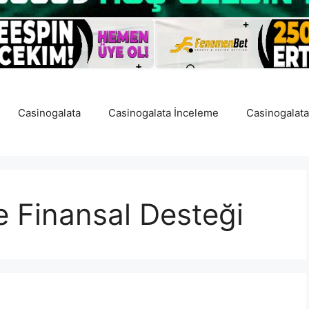
Casinogalata
Casinogalata İnceleme
Casinogalata
 Finansal Desteği