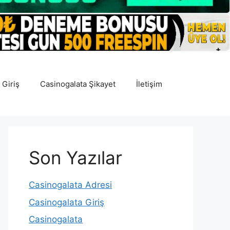
 Giriş
Casinogalata Şikayet
İletişim
Son Yazılar
Casinogalata Adresi
Casinogalata Giriş
Casinogalata