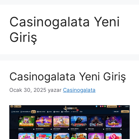
Casinogalata Yeni
Giriş
Casinogalata Yeni Giriş
Ocak 30, 2025
yazar
Casinogalata