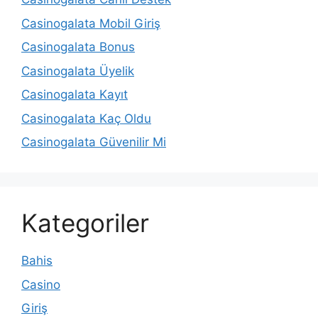
Casinogalata Mobil Giriş
Casinogalata Bonus
Casinogalata Üyelik
Casinogalata Kayıt
Casinogalata Kaç Oldu
Casinogalata Güvenilir Mi
Kategoriler
Bahis
Casino
Giriş