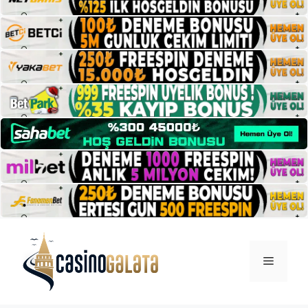
İçeriğe
atla
Menü