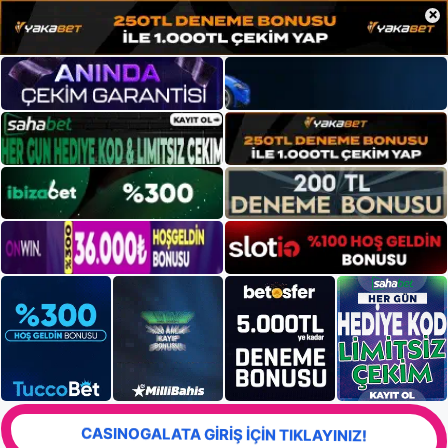
×
CASINOGALATA GİRİŞ İÇİN TIKLAYINIZ!